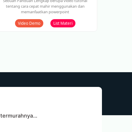
Sebuah Panduan Lengkap berupa video tutorial
tentang cara cepat mahir menggunakan dan
memanfaatkan powerpoint
Video Demo
List Materi
a termurahnya…