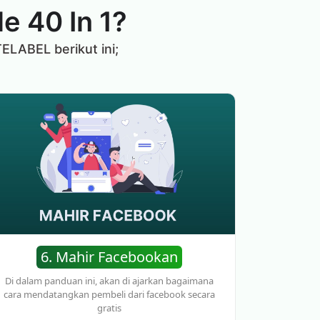
e 40 In 1?
TELABEL berikut ini;
6. Mahir Facebookan
Di dalam panduan ini, akan di ajarkan bagaimana
cara mendatangkan pembeli dari facebook secara
gratis