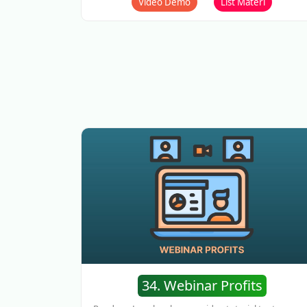
Video Demo
List Materi
34. Webinar Profits