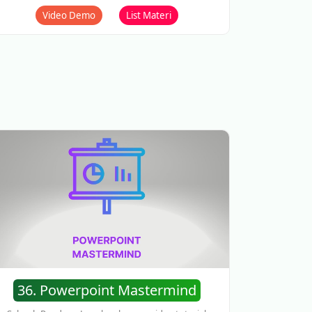
Video Demo
List Materi
36. Powerpoint Mastermind