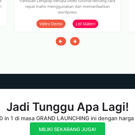
a
Panduan Lengkap berupa video tutorial tentang cara
n
cepat mahir menggunakan dan memanfaatkan
wordpress
Video Demo
List Materi
Jadi Tunggu Apa Lagi!
 40 in 1 di masa GRAND LAUNCHING ini dengan harg
MILIKI SEKARANG JUGA!