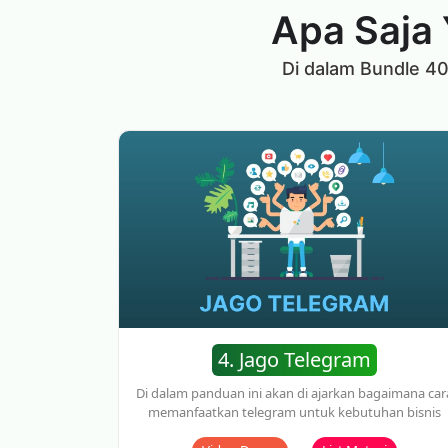
Apa Saja 
Di dalam Bundle 40 
4. Jago Telegram
Di dalam panduan ini akan di ajarkan bagaimana car
memanfaatkan telegram untuk kebutuhan bisnis