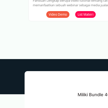
Panduan Lengkap berupa video tutorial tentang car
memanfaatkan sebuah webinar sebagai media juala
Video Demo
List Materi
Miliki Bundle