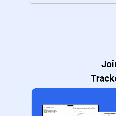
Joi
Track