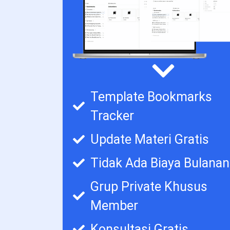
Template Bookmarks
Tracker
Update Materi Gratis
Tidak Ada Biaya Bulanan
Grup Private Khusus
Member
Konsultasi Gratis