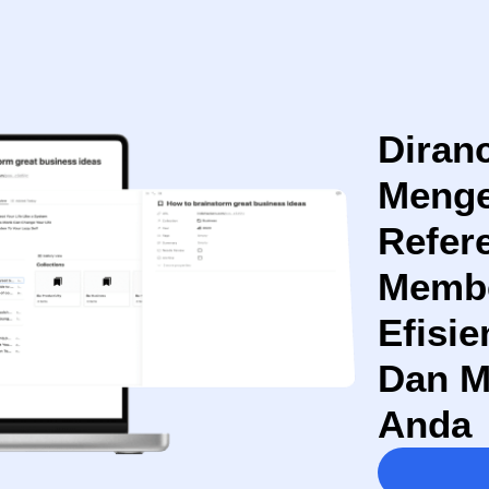
Diran
Menge
Refere
Membe
Efisi
Dan M
Anda