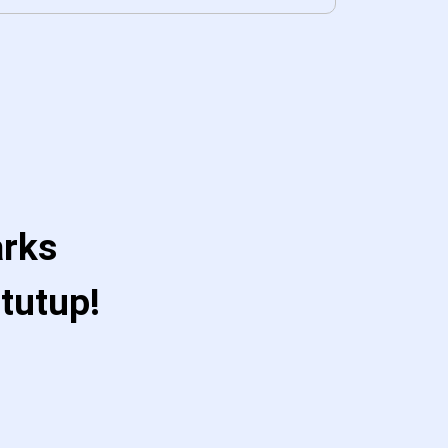
arks
tutup!