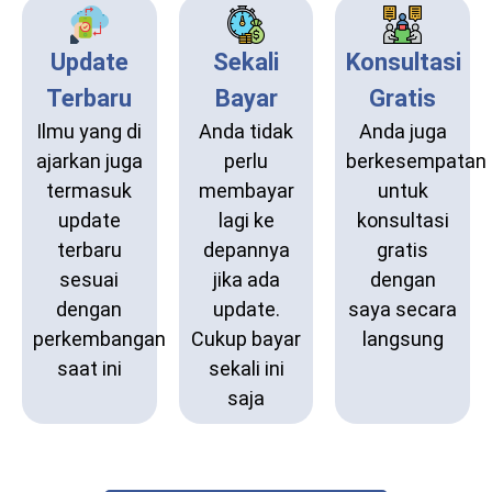
Update
Sekali
Konsultasi
Terbaru
Bayar
Gratis
Ilmu yang di
Anda tidak
Anda juga
ajarkan juga
perlu
berkesempatan
termasuk
membayar
untuk
update
lagi ke
konsultasi
terbaru
depannya
gratis
sesuai
jika ada
dengan
dengan
update.
saya secara
perkembangan
Cukup bayar
langsung
saat ini
sekali ini
saja