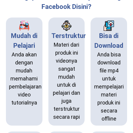
Facebook Disini?
Mudah di
Terstruktur
Bisa di
Materi dari
Pelajari
Download
produk ini
Anda akan
Anda bisa
videonya
dengan
download
sangat
mudah
file mp4
mudah
memahami
untuk
untuk di
pembelajaran
mempelajari
pelajari dan
video
materi
juga
tutorialnya
produk ini
terstruktur
secara
secara rapi
offline