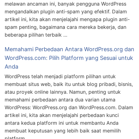
melawan ancaman ini, banyak pengguna WordPress
mengandalkan plugin anti-spam yang efektif. Dalam
artikel ini, kita akan menjelajahi mengapa plugin anti-
spam penting, bagaimana cara mereka bekerja, dan
beberapa pilihan terbaik …
Memahami Perbedaan Antara WordPress.org dan
WordPress.com: Pilih Platform yang Sesuai untuk
Anda
WordPress telah menjadi platform pilihan untuk
membuat situs web, baik itu untuk blog pribadi, bisnis,
atau proyek online lainnya. Namun, penting untuk
memahami perbedaan antara dua varian utama
WordPress: WordPress.org dan WordPress.com. Dalam
artikel ini, kita akan menjelajahi perbedaan kunci
antara kedua platform ini untuk membantu Anda
membuat keputusan yang lebih baik saat memilih
platform …