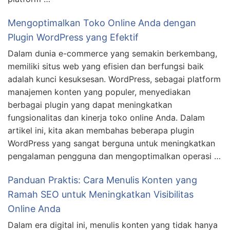
Mengoptimalkan Toko Online Anda dengan
Plugin WordPress yang Efektif
Dalam dunia e-commerce yang semakin berkembang,
memiliki situs web yang efisien dan berfungsi baik
adalah kunci kesuksesan. WordPress, sebagai platform
manajemen konten yang populer, menyediakan
berbagai plugin yang dapat meningkatkan
fungsionalitas dan kinerja toko online Anda. Dalam
artikel ini, kita akan membahas beberapa plugin
WordPress yang sangat berguna untuk meningkatkan
pengalaman pengguna dan mengoptimalkan operasi …
Panduan Praktis: Cara Menulis Konten yang
Ramah SEO untuk Meningkatkan Visibilitas
Online Anda
Dalam era digital ini, menulis konten yang tidak hanya