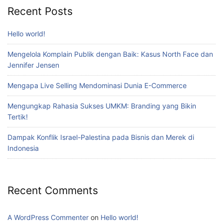
Recent Posts
Hello world!
Mengelola Komplain Publik dengan Baik: Kasus North Face dan
Jennifer Jensen
Mengapa Live Selling Mendominasi Dunia E-Commerce
Mengungkap Rahasia Sukses UMKM: Branding yang Bikin
Tertik!
Dampak Konflik Israel-Palestina pada Bisnis dan Merek di
Indonesia
Recent Comments
A WordPress Commenter
on
Hello world!