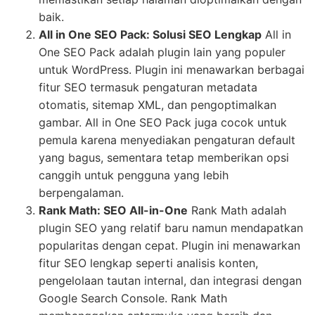
baik.
All in One SEO Pack: Solusi SEO Lengkap
All in
One SEO Pack adalah plugin lain yang populer
untuk WordPress. Plugin ini menawarkan berbagai
fitur SEO termasuk pengaturan metadata
otomatis, sitemap XML, dan pengoptimalkan
gambar. All in One SEO Pack juga cocok untuk
pemula karena menyediakan pengaturan default
yang bagus, sementara tetap memberikan opsi
canggih untuk pengguna yang lebih
berpengalaman.
Rank Math: SEO All-in-One
Rank Math adalah
plugin SEO yang relatif baru namun mendapatkan
popularitas dengan cepat. Plugin ini menawarkan
fitur SEO lengkap seperti analisis konten,
pengelolaan tautan internal, dan integrasi dengan
Google Search Console. Rank Math