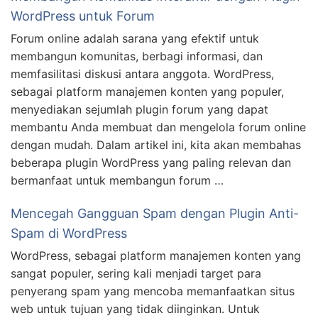
WordPress untuk Forum
Forum online adalah sarana yang efektif untuk
membangun komunitas, berbagi informasi, dan
memfasilitasi diskusi antara anggota. WordPress,
sebagai platform manajemen konten yang populer,
menyediakan sejumlah plugin forum yang dapat
membantu Anda membuat dan mengelola forum online
dengan mudah. Dalam artikel ini, kita akan membahas
beberapa plugin WordPress yang paling relevan dan
bermanfaat untuk membangun forum …
Mencegah Gangguan Spam dengan Plugin Anti-
Spam di WordPress
WordPress, sebagai platform manajemen konten yang
sangat populer, sering kali menjadi target para
penyerang spam yang mencoba memanfaatkan situs
web untuk tujuan yang tidak diinginkan. Untuk