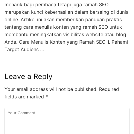
menarik bagi pembaca tetapi juga ramah SEO
merupakan kunci keberhasilan dalam bersaing di dunia
online. Artikel ini akan memberikan panduan praktis
tentang cara menulis konten yang ramah SEO untuk
membantu meningkatkan visibilitas website atau blog
Anda. Cara Menulis Konten yang Ramah SEO 1. Pahami
Target Audiens …
Leave a Reply
Your email address will not be published.
Required
fields are marked
*