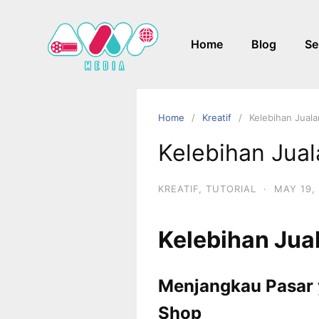
Home
Blog
Se
Home
Kreatif
Kelebihan Juala
Kelebihan Jual
KREATIF
,
TUTORIAL
·
MAY 19,
Kelebihan Jual
Menjangkau Pasar 
Shop