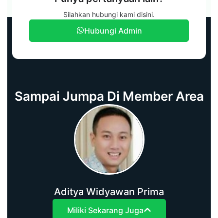
Punya pertanyaan lain?
Silahkan hubungi kami disini.
Hubungi Admin
Sampai Jumpa Di Member Area