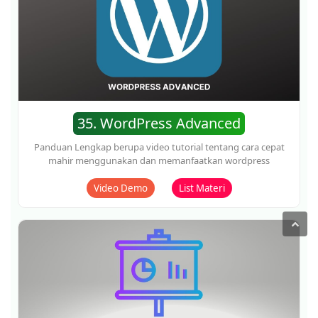
38. Google Slides Mastermind
Sebuah Panduan Lengkap berupa video tutorial tentang
cara cepat mahir bikin presentasi dengan menggunakna
GOOGLE SLIDES
Video Demo
List Materi