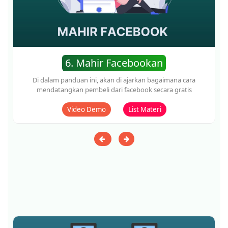
9. Jago Copywriting
Di dalam panduan ini, akan di ajarkan bagaimana cara mahir
membuat kalimat penjualan dengan konversi tinggi
Video Demo
List Materi