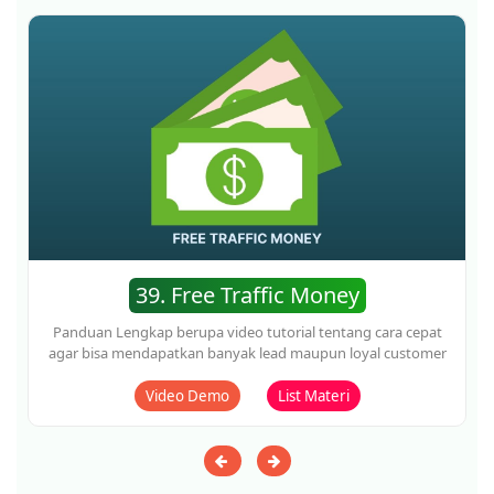
Video Demo
List Materi
42. Automation List Building
Sebuah Panduan Lengkap berupa video tutorial tentang
cara mudah membuat list building database pembeli kita
secara otomatis
Video Demo
List Materi