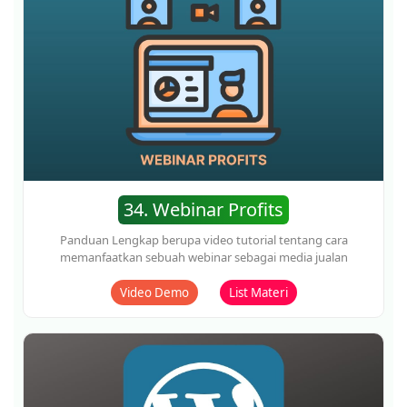
37. Canva Mastermind
Panduan Lengkap berupa video tutorial tentang cara cepat
mahir desain grafis dalam waktu singkat
Video Demo
List Materi