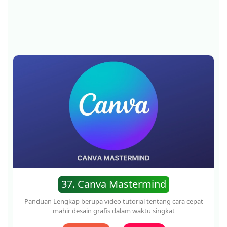
40. Influencer Marketing
Panduan Lengkap berupa video tutorial tentang cara cepat
P