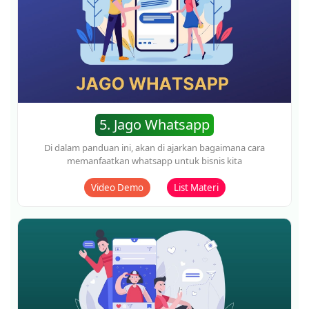
8. Membership Mastery
Di dalam panduan ini, akan di ajarkan bagaimana cara
membuat website membership dan affiliasi
Video Demo
List Materi