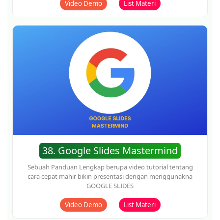
menjadi seorang influencers dan cara mendapatkan
incomenya
Video Demo
List Materi
41. Telegram Domination
Panduan Lengkap berupa video tutorial tentang cara cepat
P
menguasai telegram tanpa harus membayar iklan