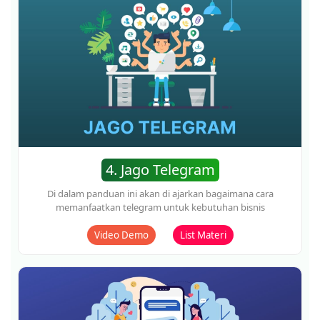
7. Jago Instagram
Di dalam panduan ini, akan di ajarkan bagaimana cara
memanfaatkan instagram dan optimasi bisnisnya
Video Demo
List Materi